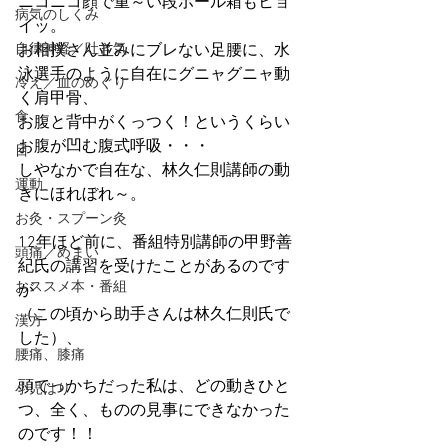
ニコニコ顔で重～い段ボール箱もヒョ
病気のしくみ
イッ。
自律神経／吐き気
お相撲さん並みにブレない足腰に、水
泳選手のように自在にグニャグニャ動
冷え／血のめぐり
く肩甲骨、
食
お腹と背中がくっつく！というくらい
お腹が凹む腹式呼吸・・・
目
しやなかで自在な、林久仁則講師の動
運動
きにほれぼれ～。
お灸・スプーン灸
12年ほど前に、番組特別講師の甲野善
頭痛／めまい
紀氏の講習を受けたことがあるのです
おススメ本・番組
が
（この頃から助手さんは林久仁則氏で
漢方
した）、
腰痛、膝痛
頭でっかちだった私は、どの動きひと
小児はり
つ、全く、ものの見事にできなかった
のです！！