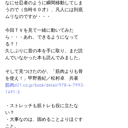
なにせ忍者のように瞬間移動してしま
うので（当時６０才）、凡人には到底
ムリなのですが・・・
今回ＴＶを見て一緒に動いてみた
ら・・・あれ、できるようになって
る？！
久しぶりに昔の本を手に取り、まだ読
んでいなかった本も読んでみました。
そして見つけたのが、「筋肉よりも骨
を使え！」甲野善紀／松村卓　共著
筋肉d21.co.jp/book/detail/978-4-7993-
1491-3
・ストレッチも筋トレも役に立たな
い？
・大事なのは、固めることよりほぐす
こと。