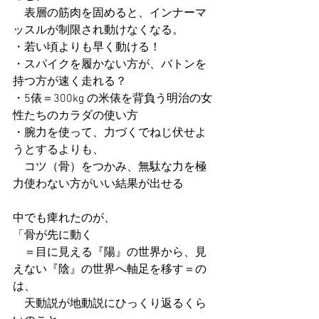
　表層の筋肉を固めると、インナーマ
ッスルが制限され動けなくなる。
・若い頃よりも早く動ける！
・スパイクを履かない方が、バトンを
持つ方が速く走れる？
・5俵＝300kg の米俵を背負う明治の女
性たちのカラダの使い方
・腕力を使って、力づくでねじ伏せよ
うとするよりも、
　コツ（骨）をつかみ、無駄な力を極
力使わない方がいい結果が出せる
中でも痺れたのが、
「骨が先に動く
　＝目に見える『陽』の世界から、見
えない『陰』の世界へ軸足を移す＝の
は、
　天動説が地動説にひっくり返るくら