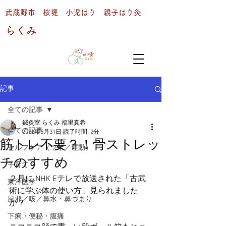
武蔵野市 桜堤 小児はり 親子はり灸
らくみ
記事
全ての記事
鍼灸室 らくみ 福里真希
全ての記事
2022年5月31日
読了時間: 2分
筋トレ不要？！骨ストレッ
セルフケア（ツボ／運動）
チのすすめ
子育て
２月に NHK Eテレで放送された「古武
東洋医学
術に学ぶ体の使い方」見られました
風邪／咳／鼻水・鼻づまり
か？
下痢・便秘・腹痛