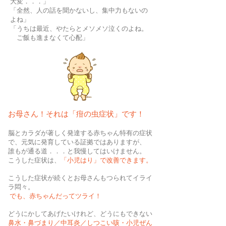
大変．．．」
「全然、人の話を聞かないし、集中力もないの
よね」
「うちは最近、やたらとメソメソ泣くのよね。
ご飯も進まなくて心配」
お母さん！それは「疳の虫症状」です！
脳とカラダが著しく発達する赤ちゃん特有の症状
で、元気に発育している証拠ではありますが、
誰もが通る道．．．と我慢してはいけません。
こうした症状は、
「小児はり」で改善できます。
こうした症状が続くとお母さんもつられてイライ
ラ悶々。
でも、赤ちゃんだってツライ！
どうにかしてあげたいけれど、どうにもできない
鼻水・鼻づまり／中耳炎／しつこい咳・小児ぜん