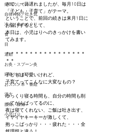
さて、一日遅れましたが、毎月10日は
病気のしくみ
「子ども・子育て」がテーマ。
自律神経／吐き気
ということで、前回の続きは来月1日に
冷え／血のめぐり
お届けするとして、
本日は、小児はりへのきっかけを書い
食
てみます。
目
＊＊＊＊＊＊＊＊＊＊＊＊＊＊＊＊＊
運動
＊＊
お灸・スプーン灸
頭痛／めまい
子どもは可愛いけれど、
子育てってこんなに大変なもの？
おススメ本・番組
漢方
ゆっくり寝る時間も、自分の時間も削
ってがんばってるのに、
腰痛、膝痛
夜は寝てくれない、ご飯は吐き出す、
小児はり
イヤイヤキーキーが激しくて、
抱っこばっかり・・・疲れた・・・全
然理想と違う！