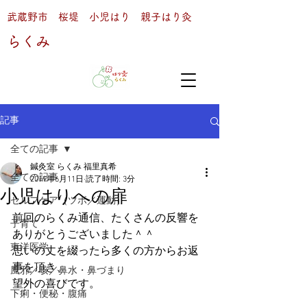
武蔵野市 桜堤 小児はり 親子はり灸
らくみ
記事
全ての記事
鍼灸室 らくみ 福里真希
全ての記事
2019年6月11日
読了時間: 3分
小児はりへの扉
セルフケア（ツボ／運動）
前回のらくみ通信、たくさんの反響を
子育て
ありがとうございました＾＾
東洋医学
思いの丈を綴ったら多くの方からお返
事を頂き、
風邪／咳／鼻水・鼻づまり
望外の喜びです。
下痢・便秘・腹痛