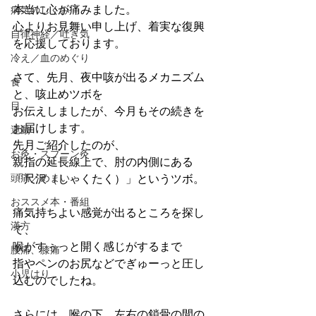
本当に心が痛みました。
病気のしくみ
心よりお見舞い申し上げ、着実な復興
自律神経／吐き気
を応援しております。
冷え／血のめぐり
さて、先月、夜中咳が出るメカニズム
食
と、咳止めツボを
目
お伝えしましたが、今月もその続きを
お届けします。
運動
先月ご紹介したのが、
お灸・スプーン灸
親指の延長線上で、肘の内側にある
頭痛／めまい
「尺沢（しゃくたく）」というツボ。
おススメ本・番組
痛気持ちよい感覚が出るところを探し
漢方
て、
喉がすぅっと開く感じがするまで
腰痛、膝痛
指やペンのお尻などでぎゅーっと圧し
小児はり
込む
のでしたね。
さらには、
喉の下、左右の鎖骨の間の