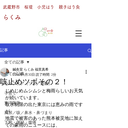
武蔵野市 桜堤 小児はり 親子はり灸
らくみ
記事
全ての記事
鍼灸室 らくみ 福里真希
全ての記事
2016年6月30日
読了時間: 2分
咳止めツボその２！
セルフケア（ツボ／運動）
じめじめムシムシと梅雨らしいお天気
子育て
が続いています。
東洋医学
取水制限の出た東京には恵みの雨です
が、
風邪／咳／鼻水・鼻づまり
地震で被害のあった熊本被災地に加え
下痢・便秘・腹痛
ての豪雨のニュースには、