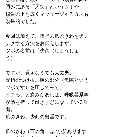
凹みにある「天突」
というツボや、
鎖骨の下を広くマッサージ
する方法も
効果的でした。
今回は加えて、
親指の爪のきわをチク
チク
する方法をお伝えします。
ツボの名前は
「少商（しょうしょ
う）」
ですが、覚えなくても大丈夫。
親指のつけ根、腹の部分（魚際という
ツボです）を圧してみて、
イテっ、と痛みがあれば、呼吸器系等
が熱を持って働きすぎになっている証
拠。
爪のきわ、少商の出番
です。
爪のきわ（下の角）は2か所あります