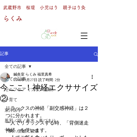
武蔵野市 桜堤 小児はり 親子はり灸
らくみ
記事
全ての記事
鍼灸室 らくみ 福里真希
全ての記事
2018年3月27日
読了時間: 2分
今ここ！神経エクササイズ
セルフケア（ツボ／運動）
②
子育て
リラックスの神経「副交感神経」は２
東洋医学
つに分かれます。
風邪／咳／鼻水・鼻づまり
一人でリラックスする時、「背側迷走
神経」を使います。
下痢・便秘・腹痛