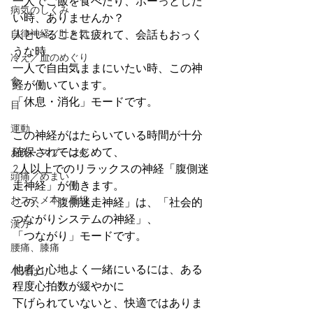
一人でご飯を食べたり、ボーっとした
病気のしくみ
い時、ありませんか？
自律神経／吐き気
人といることに疲れて、会話もおっく
うな時、
冷え／血のめぐり
一人で自由気ままにいたい時、この神
食
経が働いています。
「休息・消化」モードです。
目
運動
この神経がはたらいている時間が十分
確保されてはじめて、
お灸・スプーン灸
2人以上でのリラックスの神経「腹側迷
頭痛／めまい
走神経」が働きます。
おススメ本・番組
この、「腹側迷走神経」は、「社会的
つながりシステムの神経」、
漢方
「つながり」モードです。
腰痛、膝痛
他者と心地よく一緒にいるには、ある
小児はり
程度心拍数が緩やかに
下げられていないと、快適ではありま