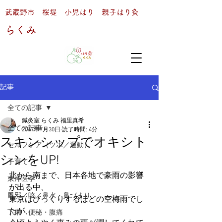
武蔵野市 桜堤 小児はり 親子はり灸
らくみ
記事
全ての記事
鍼灸室 らくみ 福里真希
全ての記事
2017年7月30日
読了時間: 4分
スキンシップでオキシト
セルフケア（ツボ／運動）
シンをUP!
子育て
北から南まで、日本各地で豪雨の影響
東洋医学
が出る中、
風邪／咳／鼻水・鼻づまり
東京はびっくりするほどの空梅雨でし
たが、
下痢・便秘・腹痛