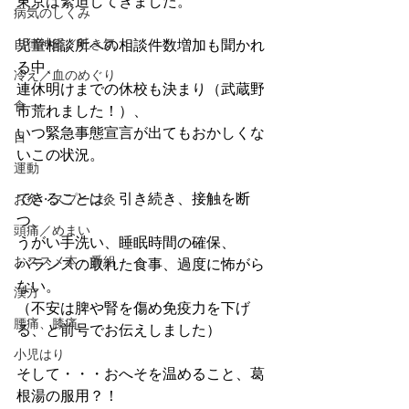
東京は緊迫してきました。
病気のしくみ
自律神経／吐き気
児童相談所への相談件数増加も聞かれ
る中、
冷え／血のめぐり
連休明けまでの休校も決まり（武蔵野
食
市荒れました！）、
いつ緊急事態宣言が出てもおかしくな
目
いこの状況。
運動
できることは、引き続き、接触を断
お灸・スプーン灸
つ、
頭痛／めまい
うがい手洗い、睡眠時間の確保、
おススメ本・番組
バランスの取れた食事、過度に怖がら
ない。
漢方
（不安は脾や腎を傷め免疫力を下げ
腰痛、膝痛
る、と前号でお伝えしました）
小児はり
そして・・・おへそを温めること、葛
根湯の服用？！