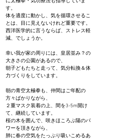
に太極拳・気功療法も指導していま
す。
体を適度に動かし、気を循環させるこ
とは、目に見えないけれど重要です。
西洋医学的に言うならば、ストレス軽
減、でしょうか。
幸い我が家の周りには、皇居並み？の
大きさの公園があるので、
朝子どもたちと走って、気分転換＆体
力づくりをしています。
朝の青空太極拳も、仲間はご年配の
方々ばかりながら、
２重マスク装着の上、間を3-5m開け
て、継続しています。
桜の木を囲んで、咲きほころぶ陽のパ
ワーを頂きながら、
肺に春の空気をたっぷり吸いこめるあ