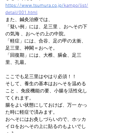
https://www.tsumura.co.jp/
kampo/list/
detail/001.html
また、鍼灸治療では、
「疑い例」には、足三里 、おへその下
の気海 、おへその上の中脘。
「軽症」には、合谷、足の甲の太衝、
足三里、神闕＝おへそ。
「回復期」には、大椎、膈兪、足三
里、孔最。
ここでも足三里はやはり必須！！
そして、養生の基本はおへそを温める
こと 、免疫機能の要、小腸を活性化し
てくれます。
腸をよい状態にしておけば、万一 かっ
た時に軽症で済みます。
おへそにはお灸しづらいので、ホッカ
イロをおへその上に貼るのもよいでし