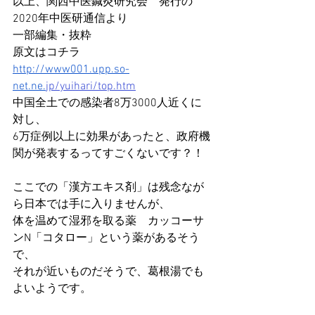
以上、関西中医鍼灸研究会　発行の
2020年中医研通信より
一部編集・抜粋
原文はコチラ
http://www001.upp.so-
net.ne.
jp/yuihari/top.htm
中国全土での感染者8万3000人近くに
対し、
6万症例以上に効果があったと、政府機
関が発表するってすごくないです？！
ここでの「漢方エキス剤」は残念なが
ら日本では手に入りませんが、
体を温めて湿邪を取る薬　カッコーサ
ンN「コタロー」という薬があるそう
で、
それが近いものだそうで、葛根湯でも
よいようです。