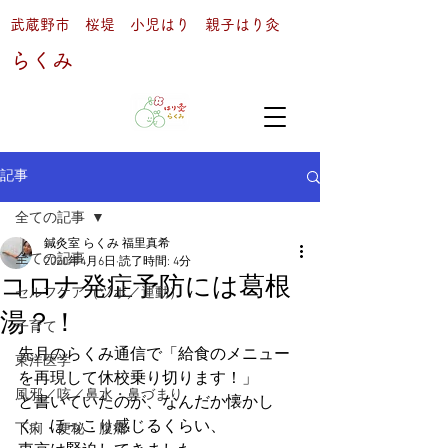
武蔵野市 桜堤 小児はり 親子はり灸
らくみ
記事
全ての記事
鍼灸室 らくみ 福里真希
全ての記事
2020年4月6日
読了時間: 4分
コロナ発症予防には葛根
セルフケア（ツボ／運動）
湯？！
子育て
先月のらくみ通信で「給食のメニュー
東洋医学
を再現して休校乗り切ります！」
風邪／咳／鼻水・鼻づまり
と書いていたのが、なんだか懐かし
く、ほっこり感じるくらい、
下痢・便秘・腹痛