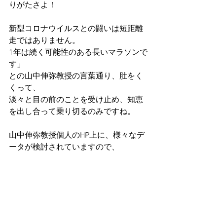
りがたさよ！
新型コロナウイルスとの闘いは短距離
走ではありません。
1年は続く可能性のある長いマラソンで
す」
との山中伸弥教授の言葉通り、肚をく
くって、
淡々と目の前のことを受け止め、知恵
を出し合って乗り切るのみですね。
山中伸弥教授個人のHP上に、様々なデ
ータが検討されていますので、
ご参考までに添付します。
https://www.covid19-yamanaka.
com/
以下、論文出典＞＞＞
「現代西洋医学からみた東洋医学(5)イ
ンフルエンザ治療のため漢方薬作用機