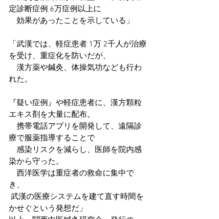
定診断症例 6万症例以上に
　効果があったことを示している」
「武漢では、軽症患者 1万 2千人が治療
を受け、重症化を防いだが、
　漢方薬や鍼灸、体操気功なども行わ
れた。
『疑い症例』や軽症患者に、漢方顆粒
エキス剤を大量に配布。
　携帯電話アプリを開発して、遠隔診
療で服薬指導することで
　感染リスクを減らし、医師を院内感
染から守った。
　西洋医学は重症者の救命に集中で
き、
 武漢の医療システムを建て直す時間を
かせぐという発想だ」