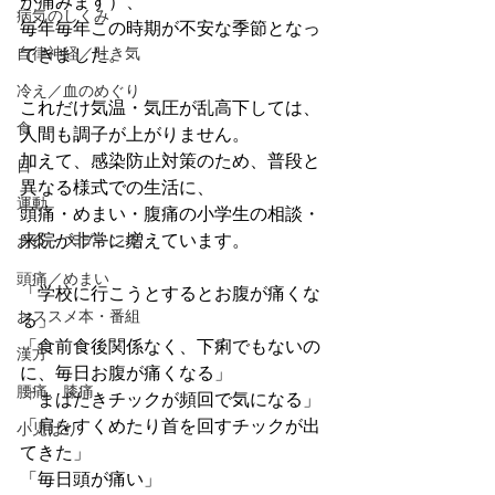
が痛みます）、
病気のしくみ
毎年毎年この時期が不安な季節となっ
自律神経／吐き気
てきました。
冷え／血のめぐり
これだけ気温・気圧が乱高下しては、
食
人間も調子が上がりません。
加えて、感染防止対策のため、普段と
目
異なる様式での生活に、
運動
頭痛・めまい・腹痛の小学生の相談・
来院が非常に増えています。
お灸・スプーン灸
頭痛／めまい
「学校に行こうとするとお腹が痛くな
おススメ本・番組
る」
「食前食後関係なく、下痢でもないの
漢方
に、毎日お腹が痛くなる」
腰痛、膝痛
「まばたきチックが頻回で気になる」
「肩をすくめたり首を回すチックが出
小児はり
てきた」
「毎日頭が痛い」