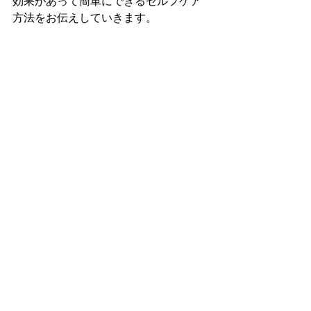
効果があって簡単にできるセルフケア
方法をお伝えしていきます。
セルフケア（ツボ／運動）
子育て
下痢・便秘・腹痛
すべて表示
最新記事