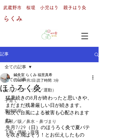
武蔵野市 桜堤 小児はり 親子はり灸
らくみ
記事
全ての記事
鍼灸室 らくみ 福里真希
全ての記事
2018年9月2日
読了時間: 3分
ほうろく灸
セルフケア（ツボ／運動）
猛暑続きの8月が終わったと思いきや、
子育て
まだまだ残暑厳しい日が続きます。
東洋医学
相次ぐ台風による被害も心配されます
ね。
風邪／咳／鼻水・鼻づまり
先月7/29（日）のほうろく灸で夏バテ
下痢・便秘・腹痛
を吹き飛ばそう！とお伝えしたもの