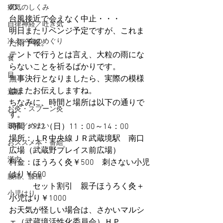
の、
病気のしくみ
台風接近で会えなく中止・・・
自律神経／吐き気
明日またリベンジ予定ですが、これま
冷え／血のめぐり
た雨予報。
テントで行うとは言え、大粒の雨にな
食
らないことを祈るばかりです。
目
無事決行となりましたら、実際の模様
はまたお伝えしますね。
運動
ちなみに、時間と場所は以下の通りで
お灸・スプーン灸
す。
頭痛／めまい
時間：9/2（日）11：00～14：00
場所：ＪＲ中央線ＪＲ武蔵境駅　南口
おススメ本・番組
広場（武蔵野プレイス前広場）
漢方
料金：ほうろく灸￥500　刺さない小児
はり￥500
腰痛、膝痛
　　　セット割引　親子ほうろく灸＋
小児はり
小児はり￥1000
お天気が怪しい場合は、さかいマルシ
ェ（武蔵境活性化委員会）ＨＰ