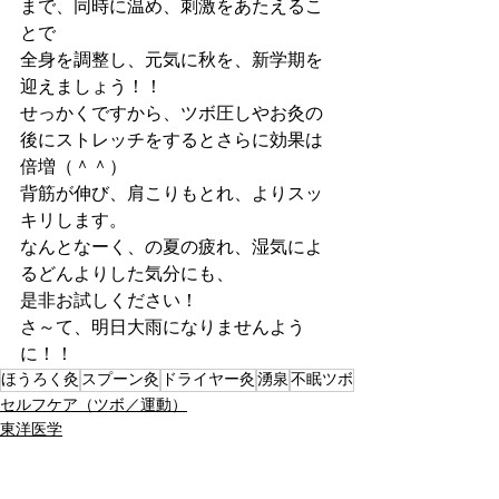
まで、同時に温め、刺激をあたえるこ
とで
全身を調整し、元気に秋を、新学期を
迎えましょう！！
せっかくですから、ツボ圧しやお灸の
後にストレッチをするとさらに効果は
倍増（＾＾）
背筋が伸び、肩こりもとれ、よりスッ
キリします。
なんとなーく、の夏の疲れ、湿気によ
るどんよりした気分にも、
是非お試しください！
さ～て、明日大雨になりませんよう
に！！
ほうろく灸
スプーン灸
ドライヤー灸
湧泉
不眠ツボ
セルフケア（ツボ／運動）
東洋医学
お灸・スプーン灸