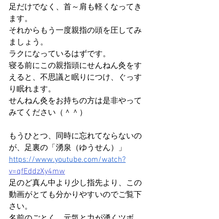
足だけでなく、首～肩も軽くなってき
ます。
それからもう一度親指の頭を圧してみ
ましょう。
ラクになっているはずです。
寝る前にこの親指頭にせんねん灸をす
えると、不思議と眠りにつけ、ぐっす
り眠れます。
せんねん灸をお持ちの方は是非やって
みてください（＾＾）
もうひとつ、同時に忘れてならないの
が、足裏の「湧泉（ゆうせん）」
https://www.youtube.com/watch?
v=qfEddzXy4mw
足のど真ん中より少し指先より、この
動画がとても分かりやすいのでご覧下
さい。
名前のごとく、元気と力が湧くツボ。