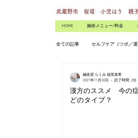
武蔵野市 桜堤 小児はり 親
HOME
施術メニュー/料金
全ての記事
セルフケア（ツボ／運
下痢・便秘・腹痛
病気のし
鍼灸室 らくみ 福里真希
2021年11月30日
読了時間: 2分
漢方のススメ 今の
運動
お灸・スプーン灸
どのタイプ？
小児はり