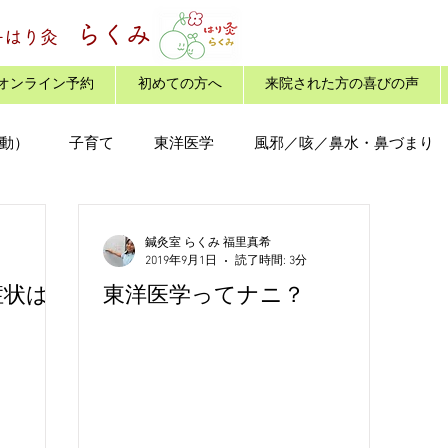
らくみ
子はり灸
オンライン予約
初めての方へ
来院された方の喜びの声
動）
子育て
東洋医学
風邪／咳／鼻水・鼻づまり
くみ
自律神経／吐き気
冷え／血のめぐり
食
鍼灸室 らくみ 福里真希
2019年9月1日
読了時間: 3分
症状は
東洋医学ってナニ？
頭痛／めまい
おススメ本・番組
漢方
腰痛、膝痛