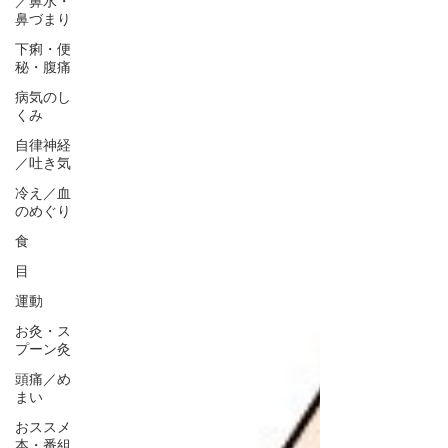
／鼻水・
鼻づまり
下痢・便
秘・腹痛
病気のし
くみ
自律神経
／吐き気
冷え／血
のめぐり
食
目
運動
お灸・ス
プーン灸
頭痛／め
まい
おススメ
本・番組