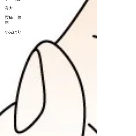
漢方
腰痛、膝
痛
小児はり