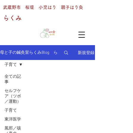
武蔵野市 桜堤 小児はり 親子はり灸
らくみ
新規登録
母と子の鍼灸室らくみBlog らくみ通信
子育て
全ての記
事
セルフケ
ア（ツボ
／運動）
子育て
東洋医学
風邪／咳