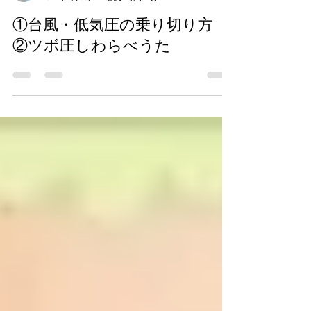
鍼灸室 らくみ 福里真希
2021年9月30日
読了時間: 2分
①台風・低気圧の乗り切り方
②ツボ圧しわらべうた